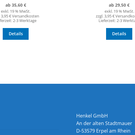
ab
35,60
€
ab
29,50
€
exkl. 19 % MwSt.
exkl. 19 % MwSt.
. 3,95 € Versandkosten
zzgl. 3,95 € Versandk
ferzeit:
2-3 Werktage
Lieferzeit:
2-3 Werkt
Details
Details
Henkel GmbH
An der alten Stadtmauer
D-53579 Erpel am Rhein