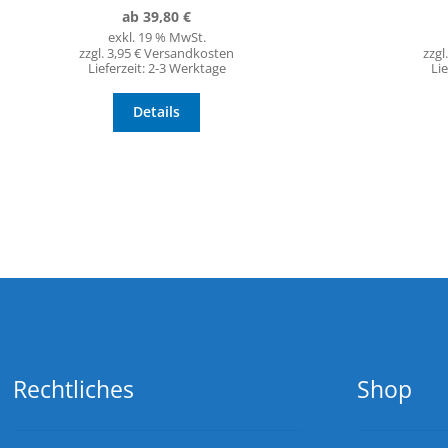
ab
39,80
€
exkl. 19 % MwSt.
zzgl. 3,95 € Versandkosten
zzgl
Lieferzeit:
2-3 Werktage
Lie
Details
Rechtliches
Shop