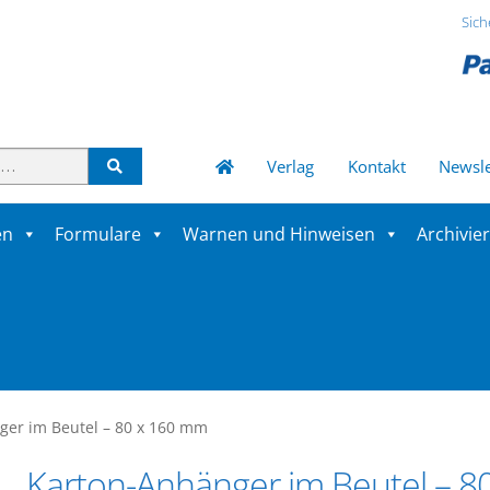
Sich
Verlag
Kontakt
Newsle
en
Formulare
Warnen und Hinweisen
Archivie
ger im Beutel – 80 x 160 mm
Karton-Anhänger im Beutel – 80