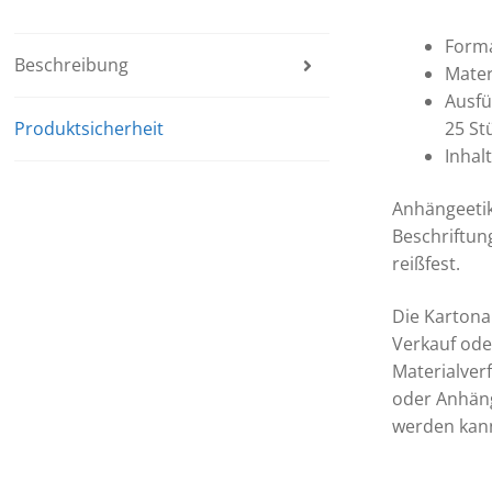
Forma
Beschreibung
Mater
Ausfü
Produktsicherheit
25 St
Inhal
Anhängeetik
Beschriftun
reißfest.
Die Kartona
Verkauf ode
Materialver
oder Anhäng
werden kan