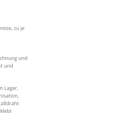
nöse, zu je
eichnung und
st und
m Lager,
isation,
talldraht
klebt