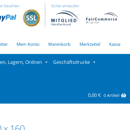
er bezahlen
Sicher einkaufen
tter
Mein Konto
Warenkorb
Merkzettel
Kasse
ren, Lagern, Ordnen
Geschäftsdrucke
0,00
€
0 Artikel
 x 160