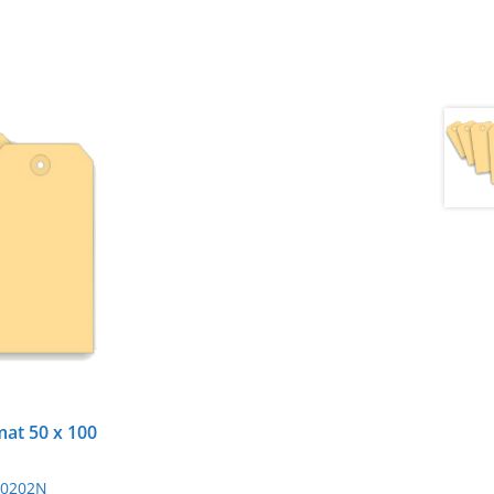
at 50 x 100
0202N