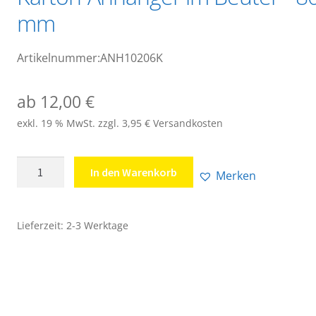
mm
Artikelnummer:ANH10206K
ab
12,00
€
exkl. 19 % MwSt.
zzgl. 3,95 € Versandkosten
Karton-
In den Warenkorb
Merken
Anhänger
im
Beutel
Lieferzeit:
2-3 Werktage
-
80
x
160
mm