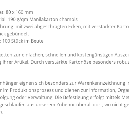
Menge
t: 80 x 160 mm
ial: 190 g/qm Manilakarton chamois
hrung: mit zwei abgeschrägten Ecken, mit verstärkter Karto
ück gebündelt
t: 100 Stück im Beutel
etten zur einfachen, schnellen und kostengünstigen Ausz
g Ihrer Artikel. Durch verstärkte Kartonöse besonders robu
nhänger eignen sich besonders zur Warenkennzeichnung i
r im Produktionsprozess und dienen zur Information, Organ
folgung oder Verwaltung. Die Befestigung erfolgt mittels Me
eschlaufen aus unserem Zubehör überall dort, wo nicht ge
n.