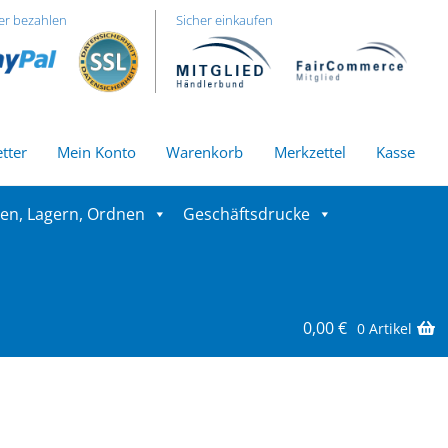
er bezahlen
Sicher einkaufen
tter
Mein Konto
Warenkorb
Merkzettel
Kasse
ren, Lagern, Ordnen
Geschäftsdrucke
0,00
€
0 Artikel