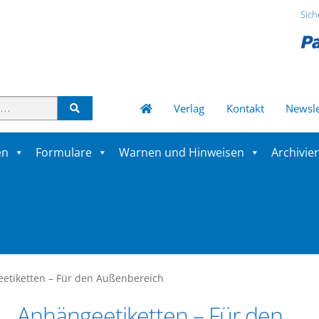
Sich
Verlag
Kontakt
Newsle
en
Formulare
Warnen und Hinweisen
Archivie
etiketten – Für den Außenbereich
Anhängeetiketten – Für den