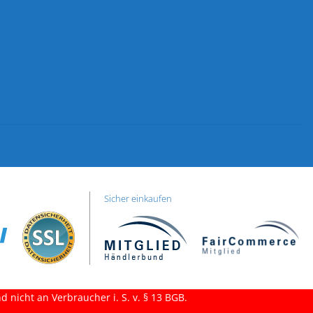
Sicher einkaufen
 nicht an Verbraucher i. S. v. § 13 BGB.