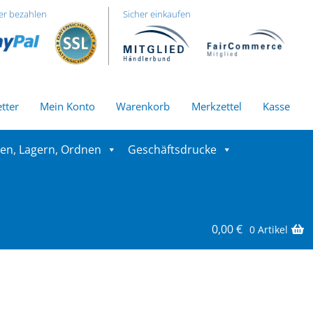
er bezahlen
Sicher einkaufen
tter
Mein Konto
Warenkorb
Merkzettel
Kasse
ren, Lagern, Ordnen
Geschäftsdrucke
0,00
€
0 Artikel