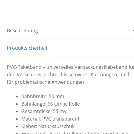
-
für
leichte
bis
schwere
Beschreibung
Kartonagen
Menge
Produktsicherheit
PVC-Paketband – universelles Verpackungsklebeband fü
den Verschluss leichter bis schwerer Kartonagen, auch
für problematische Anwendungen
Bahnbreite: 50 mm
Bahnlänge: 66 Lfm je Rolle
Gesamtdicke: 55 my
Material: PVC transparent
Kleber: Naturkautschuk
Eigenschaft: leise abrollend, starke zuverlässige