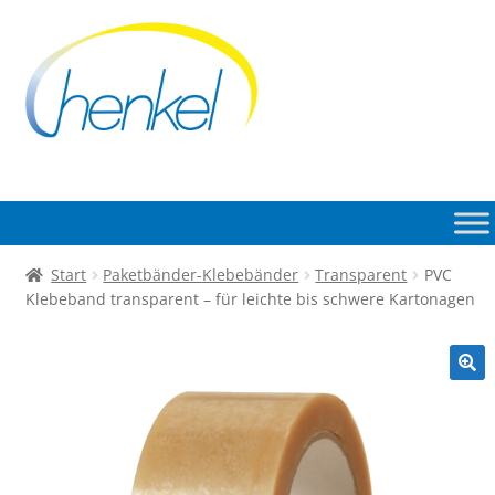
Zur
Zum
Navigation
Inhalt
springen
springen
Start
Paketbänder-Klebebänder
Transparent
PVC
Klebeband transparent – für leichte bis schwere Kartonagen