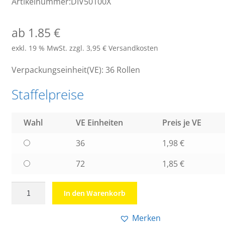
Artikelnummer:DIV50100X
ab 1.85 €
exkl. 19 % MwSt.
zzgl. 3,95 € Versandkosten
Verpackungseinheit(VE): 36 Rollen
Staffelpreise
Wahl
VE Einheiten
Preis je VE
36
1,98
€
72
1,85
€
PVC
In den Warenkorb
Klebeband
transparent
Merken