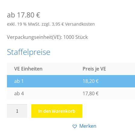
ab 17.80 €
exkl. 19 % MwSt.
zzgl. 3,95 € Versandkosten
Verpackungseinheit(VE): 1000 Stück
Staffelpreise
VE Einheiten
Preis je VE
ab 1
18,20
€
ab 4
17,80
€
Druckverschlussbeutel
In den Warenkorb
im
Format
Merken
100