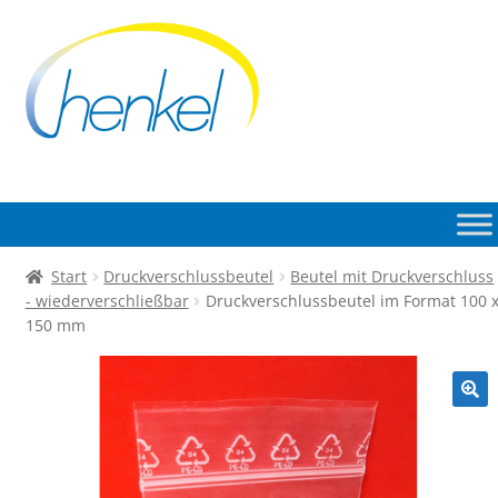
Zur
Zum
Navigation
Inhalt
springen
springen
Start
Druckverschlussbeutel
Beutel mit Druckverschluss
- wiederverschließbar
Druckverschlussbeutel im Format 100 
150 mm