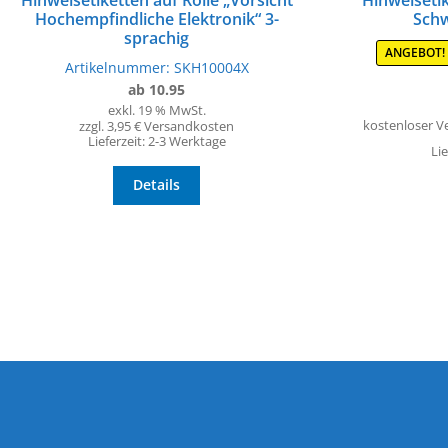
Hinweisetiketten auf Rolle „Vorsicht
Hinweisetik
Hochempfindliche Elektronik“ 3-
Schw
sprachig
ANGEBOT!
Artikelnummer:
SKH10004X
ab 10.95
exkl. 19 % MwSt.
kostenloser V
zzgl. 3,95 € Versandkosten
Lieferzeit:
2-3 Werktage
Lie
Details