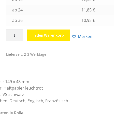
ab 24
11,85
€
ab 36
10,95
€
Hinweisetiketten
In den Warenkorb
Merken
auf
Rolle
"Vorsicht
Lieferzeit:
2-3 Werktage
Glas"
3-
sprachig
Menge
t: 149 x 48 mm
r: Haftpapier leuchtrot
: VS schwarz
hen: Deutsch, Englisch, Französisch
etten je Rolle