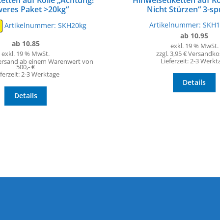
etten auf Rolle „Achtung!
Hinweisetiketten auf R
eres Paket >20kg“
Nicht Stürzen“ 3-sp
Artikelnummer:
SKH1
Artikelnummer:
SKH20kg
ab 10.95
ab 10.85
exkl. 19 % MwSt.
zzgl. 3,95 € Versandk
exkl. 19 % MwSt.
Lieferzeit:
2-3 Werkt
ersand ab einem Warenwert von
500,- €
ferzeit:
2-3 Werktage
Details
Details