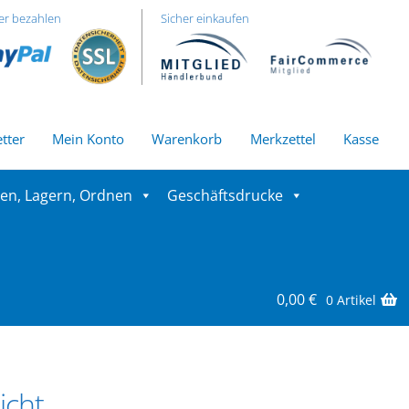
er bezahlen
Sicher einkaufen
tter
Mein Konto
Warenkorb
Merkzettel
Kasse
ren, Lagern, Ordnen
Geschäftsdrucke
0,00
€
0 Artikel
icht