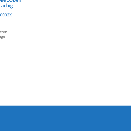
olle „Oben
rachig
0002X
osten
age