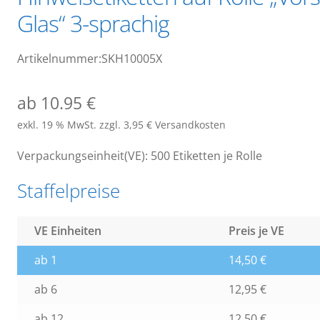
Glas“ 3-sprachig
Artikelnummer:SKH10005X
ab 10.95 €
exkl. 19 % MwSt.
zzgl. 3,95 € Versandkosten
Verpackungseinheit(VE): 500 Etiketten je Rolle
Staffelpreise
VE Einheiten
Preis je VE
ab 1
14,50
€
ab 6
12,95
€
ab 12
12,50
€