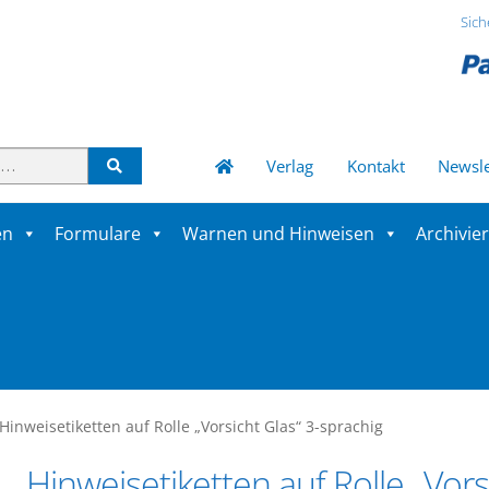
Sich
Verlag
Kontakt
Newsle
en
Formulare
Warnen und Hinweisen
Archivie
Hinweisetiketten auf Rolle „Vorsicht Glas“ 3-sprachig
Hinweisetiketten auf Rolle „Vors