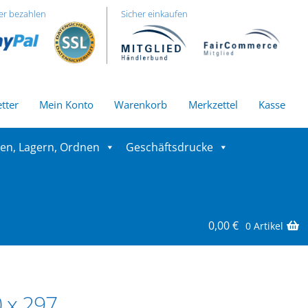
er bezahlen
Sicher einkaufen
tter
Mein Konto
Warenkorb
Merkzettel
Kasse
ren, Lagern, Ordnen
Geschäftsdrucke
0,00
€
0 Artikel
0 x 297