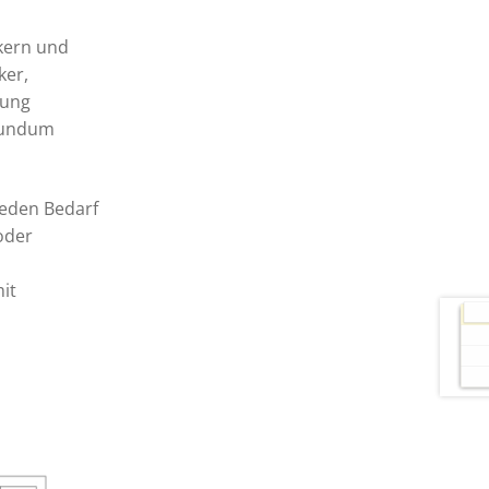
ckern und
ker,
tung
 rundum
 jeden Bedarf
oder
it