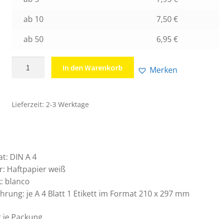
ab 10
7,50
€
ab 50
6,95
€
Laserhaftetiketten
In den Warenkorb
Merken
DIN
A
4
Lieferzeit:
2-3 Werktage
/
210
x
297
t: DIN A 4
mm
r: Haftpapier weiß
Menge
: blanco
hrung: je A 4 Blatt 1 Etikett im Format 210 x 297 mm
t je Packung