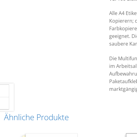
Alle A4 Etik
Kopierern; 
Farbkopiere
geeignet. D
saubere Kan
Die Multifun
im Arbeitsa
Aufbewahru
Paketaufkle
marktgängig
Ähnliche Produkte