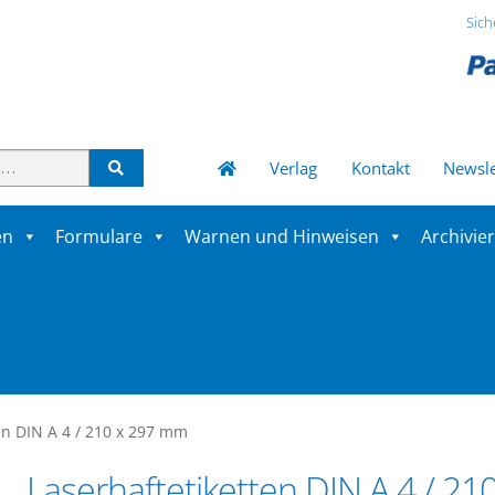
Sich
Verlag
Kontakt
Newsle
en
Formulare
Warnen und Hinweisen
Archivie
en DIN A 4 / 210 x 297 mm
Laserhaftetiketten DIN A 4 / 21