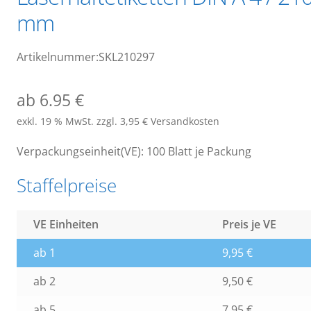
mm
Artikelnummer:SKL210297
ab 6.95 €
exkl. 19 % MwSt.
zzgl. 3,95 € Versandkosten
Verpackungseinheit(VE): 100 Blatt je Packung
Staffelpreise
VE Einheiten
Preis je VE
ab 1
9,95
€
ab 2
9,50
€
ab 5
7,95
€