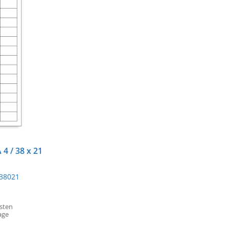
 4 / 38 x 21
38021
osten
age