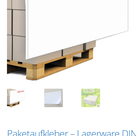
Paketaufkleber – Lagerware DI