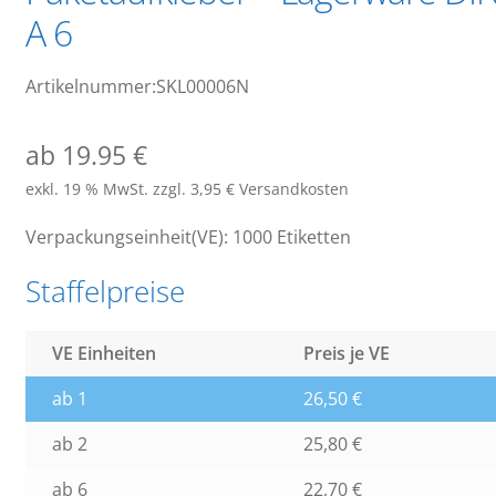
A 6
Artikelnummer:SKL00006N
ab 19.95 €
exkl. 19 % MwSt.
zzgl. 3,95 € Versandkosten
Verpackungseinheit(VE): 1000 Etiketten
Staffelpreise
VE Einheiten
Preis je VE
ab 1
26,50
€
ab 2
25,80
€
ab 6
22,70
€