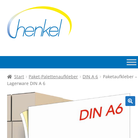
Zur
Zum
Navigation
Inhalt
springen
springen
Start
Paket-Palettenaufkleber
DIN A 6
Paketaufkleber –
Lagerware DIN A 6