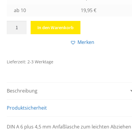
ab 10
19,95
€
Paketaufkleber
In den Warenkorb
-
Lagerware
Merken
DIN
A
6
Lieferzeit:
2-3 Werktage
Menge
Beschreibung
Produktsicherheit
DIN A 6 plus 4,5 mm Anfaßlasche zum leichten Abziehen