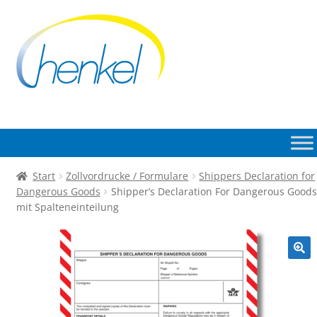
Zur
Zum
Navigation
Inhalt
springen
springen
Start
Zollvordrucke / Formulare
Shippers Declaration for
Dangerous Goods
Shipper’s Declaration For Dangerous Goods
mit Spalteneinteilung