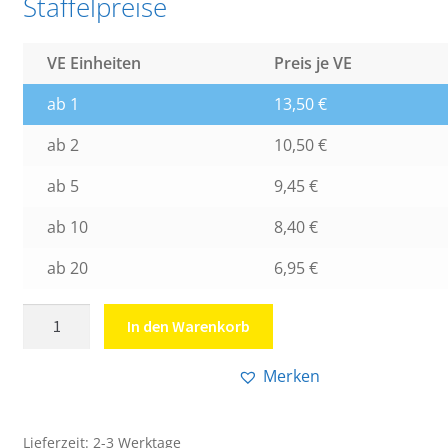
Staffelpreise
VE Einheiten
Preis je VE
ab 1
13,50
€
ab 2
10,50
€
ab 5
9,45
€
ab 10
8,40
€
ab 20
6,95
€
Shipper's
In den Warenkorb
Declaration
For
Merken
Dangerous
Goods
mit
Lieferzeit:
2-3 Werktage