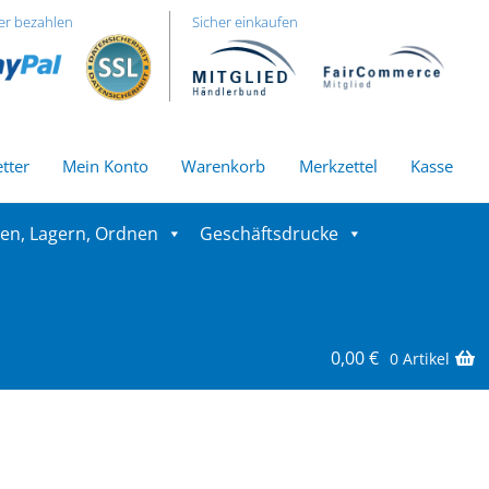
er bezahlen
Sicher einkaufen
tter
Mein Konto
Warenkorb
Merkzettel
Kasse
ren, Lagern, Ordnen
Geschäftsdrucke
0,00
€
0 Artikel