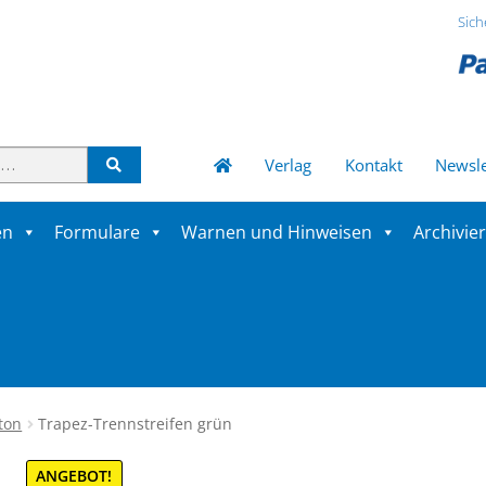
Sich
Verlag
Kontakt
Newsle
en
Formulare
Warnen und Hinweisen
Archivie
ton
Trapez-Trennstreifen grün
ANGEBOT!