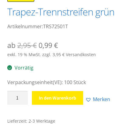
Trapez-Trennstreifen grün
Artikelnummer:TRS72501T
Ursprünglicher
Aktueller
ab
2,95
€
0,99
€
Preis
Preis
exkl. 19 % MwSt.
zzgl. 3,95 € Versandkosten
war:
ist:
Vorrätig
2,95 €
0,99 €.
Verpackungseinheit(VE): 100 Stück
Trapez-
In den Warenkorb
Merken
Trennstreifen
grün
Menge
Lieferzeit:
2-3 Werktage