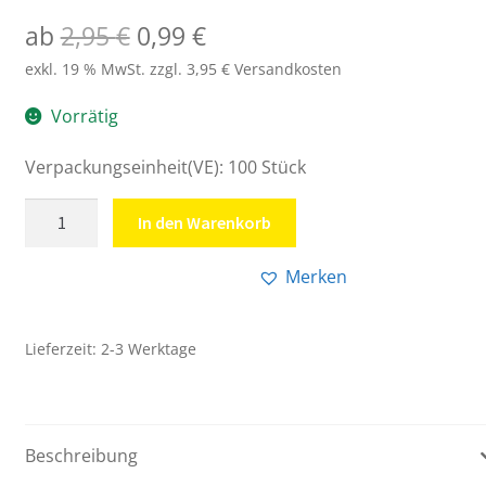
Ursprünglicher
Aktueller
ab
2,95
€
0,99
€
Preis
Preis
exkl. 19 % MwSt.
zzgl. 3,95 € Versandkosten
war:
ist:
Vorrätig
2,95 €
0,99 €.
Verpackungseinheit(VE): 100 Stück
Trapez-
In den Warenkorb
Trennstreifen
weiss
Merken
Menge
Lieferzeit:
2-3 Werktage
Beschreibung