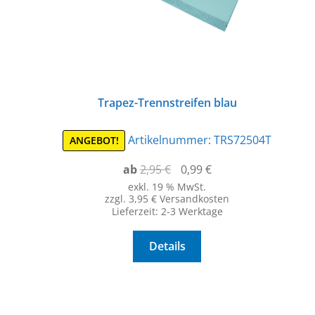
Trapez-Trennstreifen blau
Artikelnummer:
TRS72504T
ANGEBOT!
Ursprünglicher
Aktueller
ab
2,95
€
0,99
€
Preis
Preis
exkl. 19 % MwSt.
zzgl. 3,95 € Versandkosten
war:
ist:
Lieferzeit:
2-3 Werktage
2,95 €
0,99 €.
Details