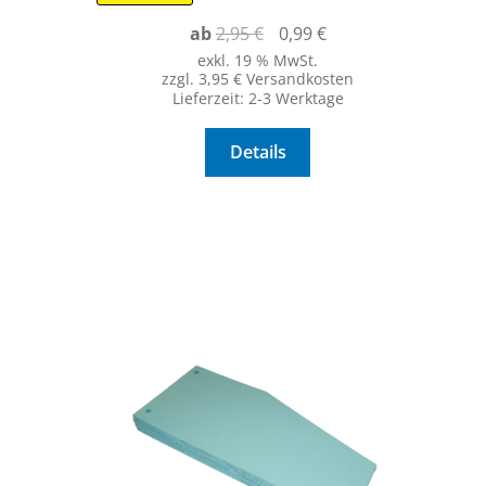
Ursprünglicher
Aktueller
ab
2,95
€
0,99
€
Preis
Preis
exkl. 19 % MwSt.
zzgl. 3,95 € Versandkosten
war:
ist:
Lieferzeit:
2-3 Werktage
2,95 €
0,99 €.
Details