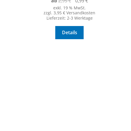
Ursprünglicher
Aktueller
ab
2,95
€
0,99
€
Preis
Preis
exkl. 19 % MwSt.
zzgl. 3,95 € Versandkosten
war:
ist:
Lieferzeit:
2-3 Werktage
2,95 €
0,99 €.
Details