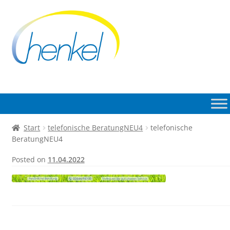
Zur
Zum
Navigation
Inhalt
springen
springen
Start
telefonische BeratungNEU4
telefonische
BeratungNEU4
Posted on
11.04.2022