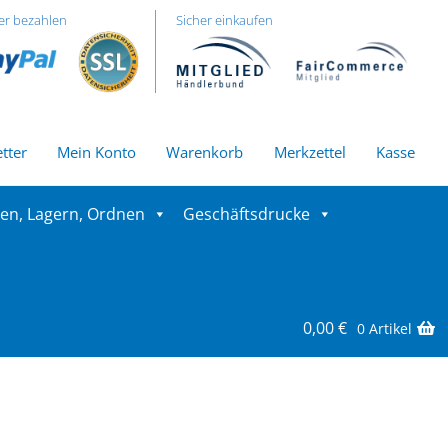
er bezahlen
Sicher einkaufen
tter
Mein Konto
Warenkorb
Merkzettel
Kasse
ren, Lagern, Ordnen
Geschäftsdrucke
0,00
€
0 Artikel