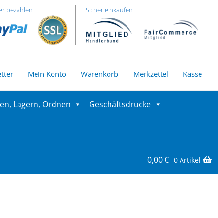
er bezahlen
Sicher einkaufen
tter
Mein Konto
Warenkorb
Merkzettel
Kasse
ren, Lagern, Ordnen
Geschäftsdrucke
0,00
€
0 Artikel