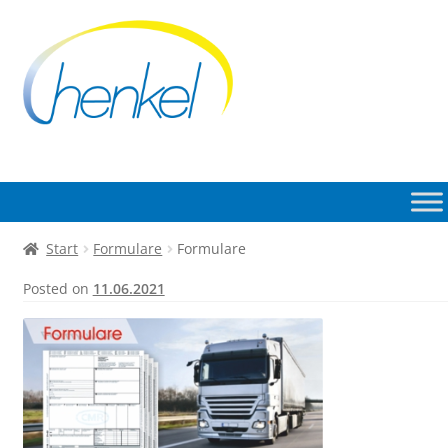
Zur
Zum
Navigation
Inhalt
springen
springen
Start
Formulare
Formulare
Posted on
11.06.2021