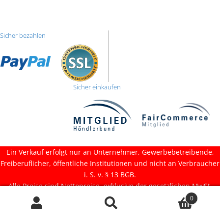
Sicher bezahlen
Sicher einkaufen
Ein Verkauf erfolgt nur an Unternehmer, Gewerbebetreibende,
Freiberuflicher, öffentliche Institutionen und nicht an Verbraucher
i. S. v. § 13 BGB.
Alle Preise sind Nettopreise, exklusive der gesetzlichen MwSt.
0
Suchen
Suchen
nach: