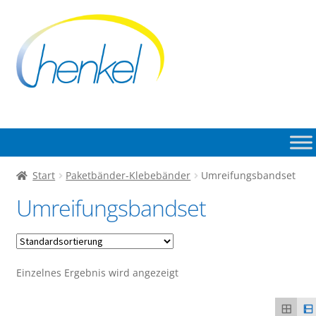
Zur
Zum
Navigation
Inhalt
springen
springen
Start
Paketbänder-Klebebänder
Umreifungsbandset
Umreifungsbandset
Einzelnes Ergebnis wird angezeigt