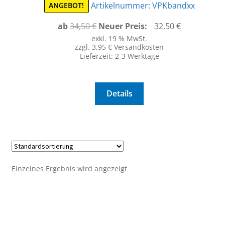
Artikelnummer:
VPKbandxx
ANGEBOT!
Ursprünglicher
Aktueller
ab
34,50
€
Neuer Preis:
32,50
€
Preis
Preis
exkl. 19 % MwSt.
zzgl. 3,95 € Versandkosten
war:
ist:
Lieferzeit:
2-3 Werktage
34,50 €
32,50 €.
Details
Einzelnes Ergebnis wird angezeigt