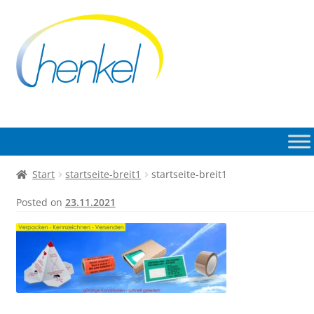
Zur
Zum
Navigation
Inhalt
springen
springen
Start
startseite-breit1
startseite-breit1
Posted on
23.11.2021