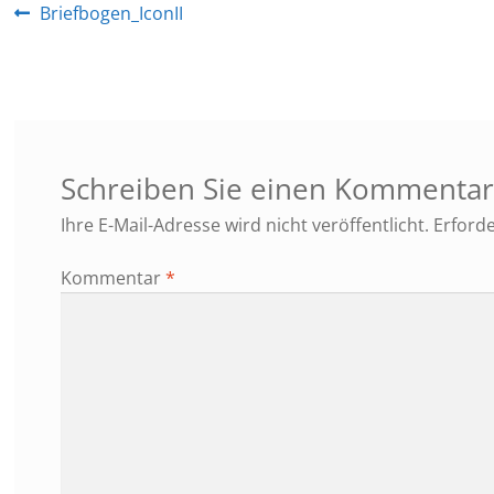
Beitragsnavigation
Vorheriger
Briefbogen_IconII
Beitrag:
Schreiben Sie einen Kommenta
Ihre E-Mail-Adresse wird nicht veröffentlicht.
Erforde
Kommentar
*