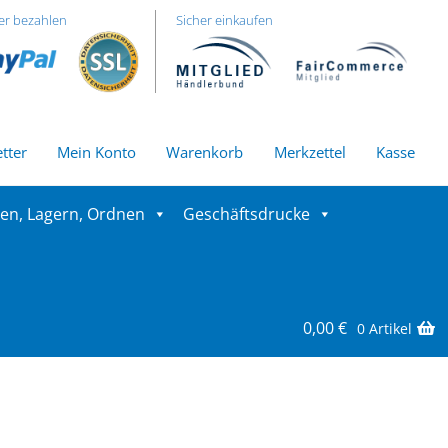
er bezahlen
Sicher einkaufen
tter
Mein Konto
Warenkorb
Merkzettel
Kasse
ren, Lagern, Ordnen
Geschäftsdrucke
0,00
€
0 Artikel