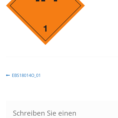
Beitragsnavigation
Vorheriger
EBS18014O_01
Beitrag:
Schreiben Sie einen