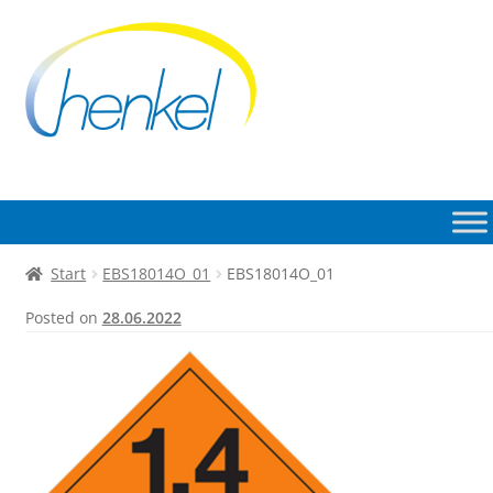
Zur
Zum
Navigation
Inhalt
springen
springen
Start
EBS18014O_01
EBS18014O_01
Posted on
28.06.2022