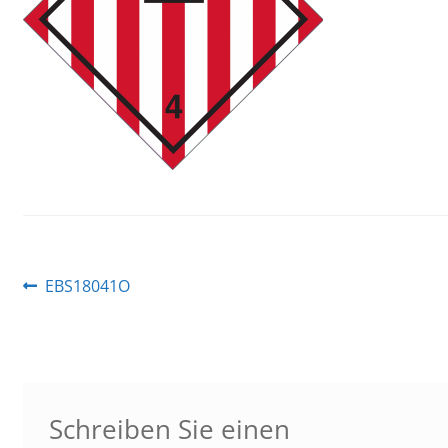
Beitragsnavigation
Vorheriger
EBS18041O
Beitrag:
Schreiben Sie einen