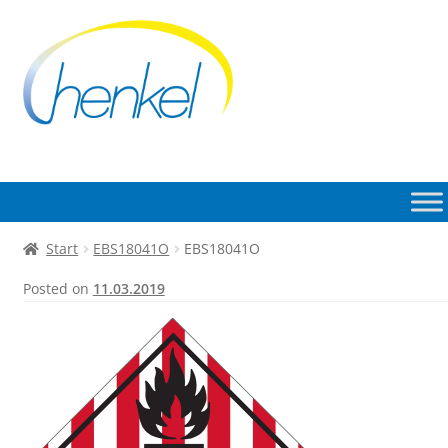
Zur
Zum
Navigation
Inhalt
springen
springen
Start
EBS18041O
EBS18041O
Posted on
11.03.2019