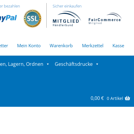
er bezahlen
Sicher einkaufen
tter
Mein Konto
Warenkorb
Merkzettel
Kasse
ren, Lagern, Ordnen
Geschäftsdrucke
0,00
€
0 Artikel