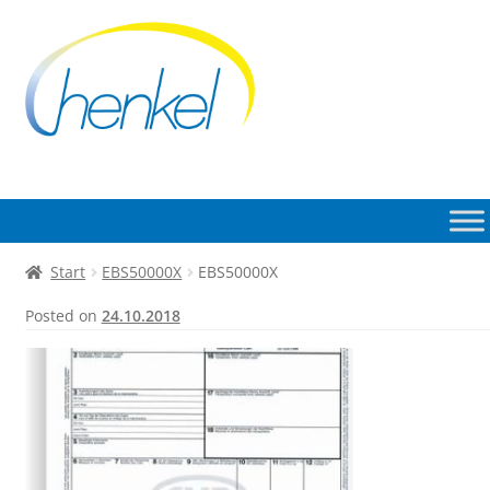
Zur
Zum
Navigation
Inhalt
springen
springen
Start
EBS50000X
EBS50000X
Posted on
24.10.2018