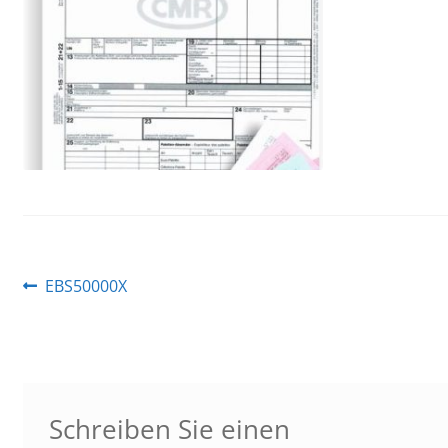
Beitragsnavigation
Vorheriger
EBS50000X
Beitrag:
Schreiben Sie einen