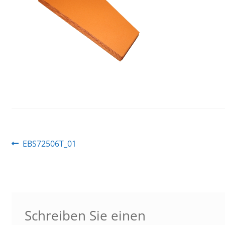
Beitragsnavigation
Vorheriger
EBS72506T_01
Beitrag:
Schreiben Sie einen