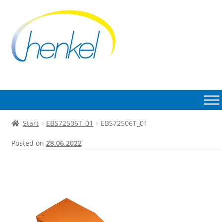
Zur
Zum
Navigation
Inhalt
springen
springen
Start
EBS72506T_01
EBS72506T_01
Posted on
28.06.2022